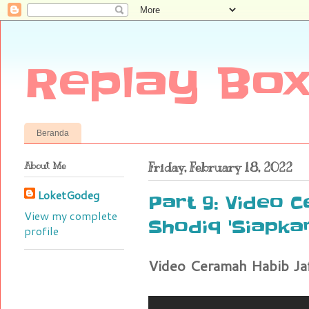
Replay Box
Beranda
About Me
Friday, February 18, 2022
LoketGodeg
Part 9: Video 
View my complete
Shodiq 'Siapkan
profile
Video Ceramah Habib Jaf